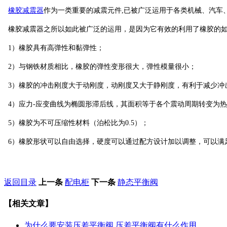
橡胶减震器
作为一类重要的减震元件,已被广泛运用于各类机械、汽车
橡胶减震器之所以如此被广泛的运用，是因为它有效的利用了橡胶的
1）橡胶具有高弹性和黏弹性；
2）与钢铁材质相比，橡胶的弹性变形很大，弹性模量很小；
3）橡胶的冲击刚度大于动刚度，动刚度又大于静刚度，有利于减少冲
4）应力-应变曲线为椭圆形滞后线，其面积等于各个震动周期转变为
5）橡胶为不可压缩性材料（泊松比为0.5）；
6）橡胶形状可以自由选择，硬度可以通过配方设计加以调整，可以满
返回目录
上一条
配电柜
下一条
静态平衡阀
【相关文章】
为什么要安装压差平衡阀,压差平衡阀有什么作用