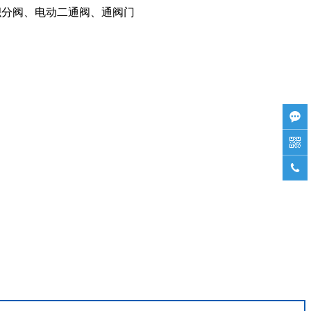
积分阀、电动二通阀、通阀门


