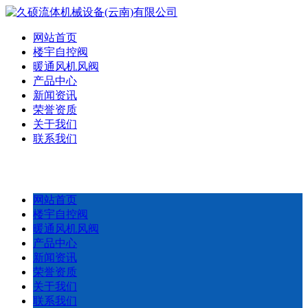
网站首页
楼宇自控阀
暖通风机风阀
产品中心
新闻资讯
荣誉资质
关于我们
联系我们
网站首页
楼宇自控阀
暖通风机风阀
产品中心
新闻资讯
荣誉资质
关于我们
联系我们