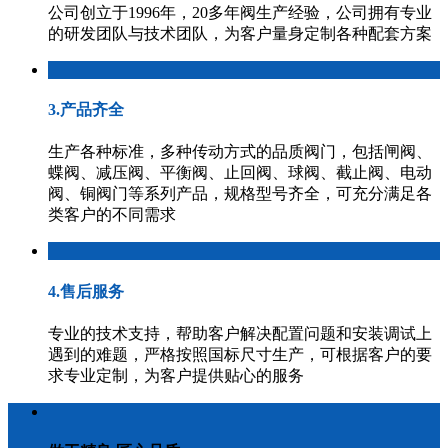
公司创立于1996年，20多年阀生产经验，公司拥有专业
的研发团队与技术团队，为客户量身定制各种配套方案
3.产品齐全
生产各种标准，多种传动方式的品质阀门，包括闸阀、
蝶阀、减压阀、平衡阀、止回阀、球阀、截止阀、电动
阀、铜阀门等系列产品，规格型号齐全，可充分满足各
类客户的不同需求
4.售后服务
专业的技术支持，帮助客户解决配置问题和安装调试上
遇到的难题，严格按照国标尺寸生产，可根据客户的要
求专业定制，为客户提供贴心的服务