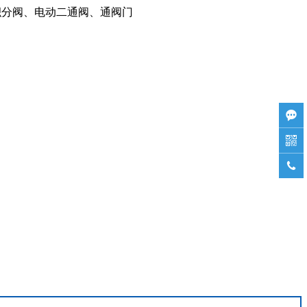
积分阀、电动二通阀、通阀门


