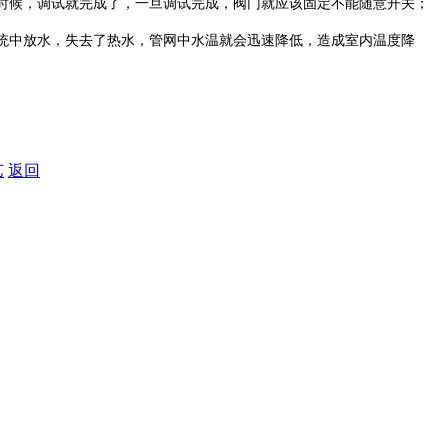
时候，调试就完成了，一旦调试完成，阀门就应该固定不能随意开关；
统中放水，失去了热水，管网中水温就会迅速降低，造成室内温度降
艺
返回