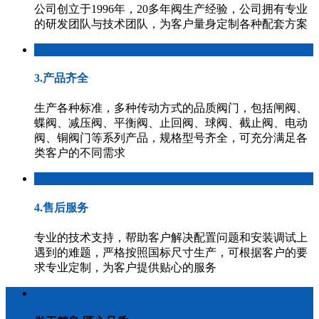
公司创立于1996年，20多年阀生产经验，公司拥有专业
的研发团队与技术团队，为客户量身定制各种配套方案
3.产品齐全
生产各种标准，多种传动方式的品质阀门，包括闸阀、
蝶阀、减压阀、平衡阀、止回阀、球阀、截止阀、电动
阀、铜阀门等系列产品，规格型号齐全，可充分满足各
类客户的不同需求
4.售后服务
专业的技术支持，帮助客户解决配置问题和安装调试上
遇到的难题，严格按照国标尺寸生产，可根据客户的要
求专业定制，为客户提供贴心的服务