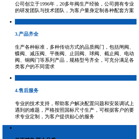
公司创立于1996年，20多年阀生产经验，公司拥有专业
的研发团队与技术团队，为客户量身定制各种配套方案
3.产品齐全
生产各种标准，多种传动方式的品质阀门，包括闸阀、
蝶阀、减压阀、平衡阀、止回阀、球阀、截止阀、电动
阀、铜阀门等系列产品，规格型号齐全，可充分满足各
类客户的不同需求
4.售后服务
专业的技术支持，帮助客户解决配置问题和安装调试上
遇到的难题，严格按照国标尺寸生产，可根据客户的要
求专业定制，为客户提供贴心的服务