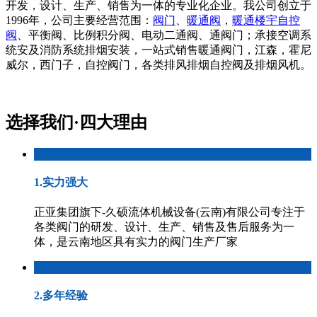
开发，设计、生产、销售为一体的专业化企业。我公司创立于
1996年，公司主要经营范围：
阀门
、
暖通阀
，
暖通楼宇自控
阀
、平衡阀、比例积分阀、电动二通阀、通阀门；承接空调系
统安及消防系统排烟安装，一站式销售暖通阀门，江森，霍尼
威尔，西门子，自控阀门，各类排风排烟自控阀及排烟风机。
选择我们·
四大理由
1.实力强大
正亚集团旗下-久硕流体机械设备(云南)有限公司专注于
各类阀门的研发、设计、生产、销售及售后服务为一
体，是云南地区具有实力的阀门生产厂家
2.多年经验