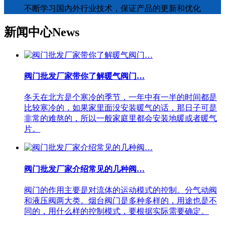
不断学习国内外行业技术，保证产品的更新和优化
新闻中心
News
阀门批发厂家带你了解暖气阀门…
冬天在北方是个寒冷的季节，一年中有一半的时间都是
比较寒冷的，如果家里面没安装暖气的话，那日子可是
非常的难熬的，所以一般家庭里都会安装地暖或者暖气
片。
阀门批发厂家介绍常见的几种阀…
阀门的作用主要是对流体的运动模式的控制。分气动阀
和液压阀两大类。烟台阀门是多种多样的，用途也是不
同的，用什么样的控制模式，要根据实际需要确定。