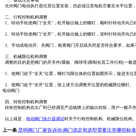
一、接线注意事项
允许阀门电动执行器任意位置安装，但必须注意电机尽量呈水平位置，
二、行程控制机构调整
1、转动手轮使阀门“全关”，松开输出轴上的螺钉，顺时针转动关向凸
2、转动手轮使阀门“全开”，松开输出轴上的螺钉，逆时针转动开向凸
3、手动或电动开、关阀门，检查阀门开启或关闭是否符合要求，如果
三、机械限位机构调整
调整的目的是把阀门的开关件(碟板、阀球等)限制在其工作行程(一般是
1、使阀门处于“全关”位置，螺钉与限位体的位置如图所示，旋进关位
2、使阀门处于“全开”位置，按上述方法调整开位置的机械限位螺钉。
电动阀门
四、转矩控制机构调整
转矩控制机构在出厂时已经调至产品铭牌上的输出转矩，用户一般不
以上就是，
电动阀门执行器调试
时关于行程控制机构、机械限位机构
上一条
昆明阀门厂家告诉你:阀门选定和选型需要注意哪些标准