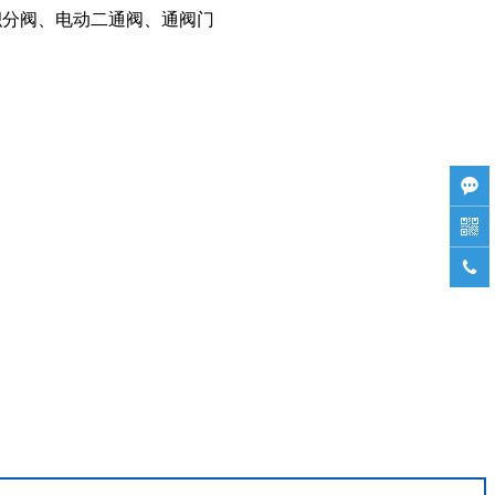
积分阀、电动二通阀、通阀门


