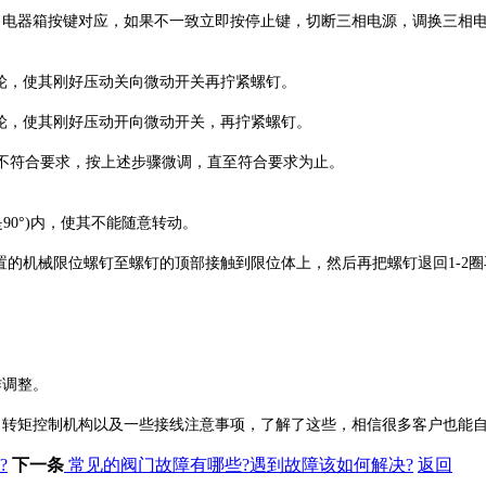
电器箱按键对应，如果不一致立即按停止键，切断三相电源，调换三相
轮，使其刚好压动关向微动开关再拧紧螺钉。
轮，使其刚好压动开向微动开关，再拧紧螺钉。
不符合要求，按上述步骤微调，直至符合要求为止。
90°)内，使其不能随意转动。
置的机械限位螺钉至螺钉的顶部接触到限位体上，然后再把螺钉退回1-2
作调整。
、转矩控制机构以及一些接线注意事项，了解了这些，相信很多客户也能
?
下一条
常见的阀门故障有哪些?遇到故障该如何解决?
返回