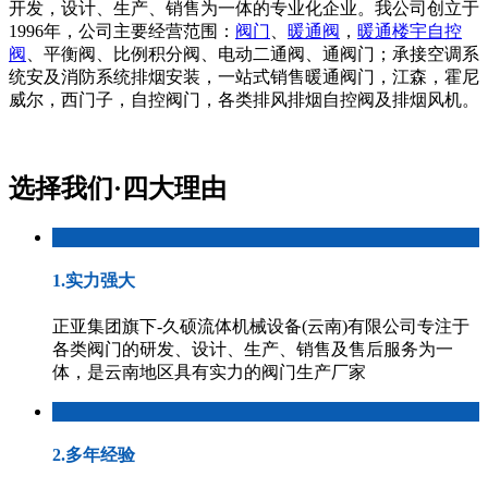
开发，设计、生产、销售为一体的专业化企业。我公司创立于
1996年，公司主要经营范围：
阀门
、
暖通阀
，
暖通楼宇自控
阀
、平衡阀、比例积分阀、电动二通阀、通阀门；承接空调系
统安及消防系统排烟安装，一站式销售暖通阀门，江森，霍尼
威尔，西门子，自控阀门，各类排风排烟自控阀及排烟风机。
选择我们·
四大理由
1.实力强大
正亚集团旗下-久硕流体机械设备(云南)有限公司专注于
各类阀门的研发、设计、生产、销售及售后服务为一
体，是云南地区具有实力的阀门生产厂家
2.多年经验