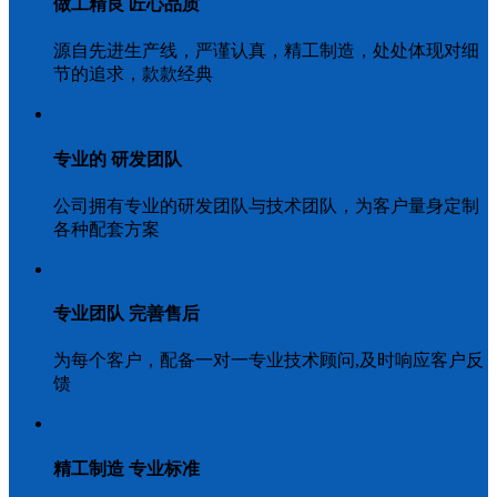
做工精良 匠心品质
源自先进生产线，严谨认真，精工制造，处处体现对细
节的追求，款款经典
专业的 研发团队
公司拥有专业的研发团队与技术团队，为客户量身定制
各种配套方案
专业团队 完善售后
为每个客户，配备一对一专业技术顾问,及时响应客户反
馈
精工制造 专业标准