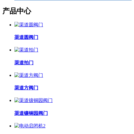
产品中心
渠道圆阀门
渠道拍门
渠道方阀门
渠道镶铜园阀门