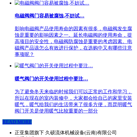
电磁阀阀门容易被腐蚀,不妨试…
影响电磁阀产品使用寿命的因素有很多，电磁阀发生腐
蚀是重要的影响因素之一。延长电磁阀的使用寿命，提
高项目的安全性，电磁阀防腐蚀是重要的考虑因素。电
磁阀产品该怎么有效进行保护，在选购中又有哪些注意
事项呢？
暖气阀门的开关使用过程中要注…
为了避免冬天来临的时候我们可以正常的工作和学习，
所以在现在的室内装修中，大家都会给自己的家里安装
暖气，暖气给我们的生活带来了很多方便，而昆明暖气
阀门开关是使用暖气比较重要的一部分
READ MORE
正亚集团旗下 久硕流体机械设备(云南)有限公司