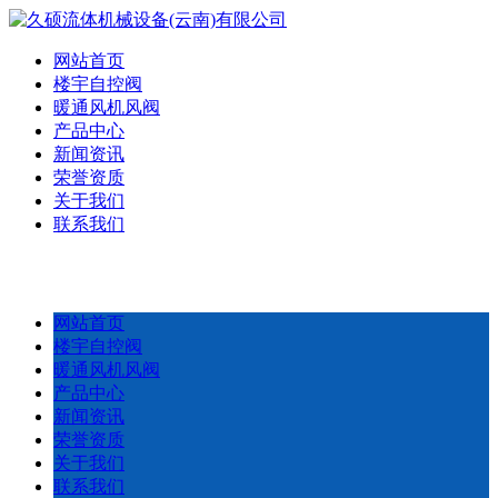
网站首页
楼宇自控阀
暖通风机风阀
产品中心
新闻资讯
荣誉资质
关于我们
联系我们
网站首页
楼宇自控阀
暖通风机风阀
产品中心
新闻资讯
荣誉资质
关于我们
联系我们