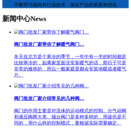
不断学习国内外行业技术，保证产品的更新和优化
新闻中心
News
阀门批发厂家带你了解暖气阀门…
冬天在北方是个寒冷的季节，一年中有一半的时间都是
比较寒冷的，如果家里面没安装暖气的话，那日子可是
非常的难熬的，所以一般家庭里都会安装地暖或者暖气
片。
阀门批发厂家介绍常见的几种阀…
阀门的作用主要是对流体的运动模式的控制。分气动阀
和液压阀两大类。烟台阀门是多种多样的，用途也是不
同的，用什么样的控制模式，要根据实际需要确定。