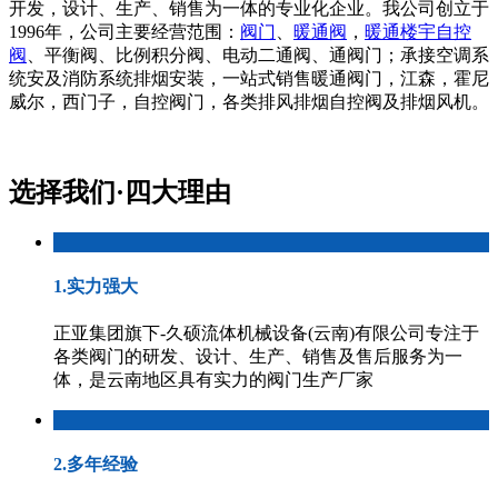
开发，设计、生产、销售为一体的专业化企业。我公司创立于
1996年，公司主要经营范围：
阀门
、
暖通阀
，
暖通楼宇自控
阀
、平衡阀、比例积分阀、电动二通阀、通阀门；承接空调系
统安及消防系统排烟安装，一站式销售暖通阀门，江森，霍尼
威尔，西门子，自控阀门，各类排风排烟自控阀及排烟风机。
选择我们·
四大理由
1.实力强大
正亚集团旗下-久硕流体机械设备(云南)有限公司专注于
各类阀门的研发、设计、生产、销售及售后服务为一
体，是云南地区具有实力的阀门生产厂家
2.多年经验