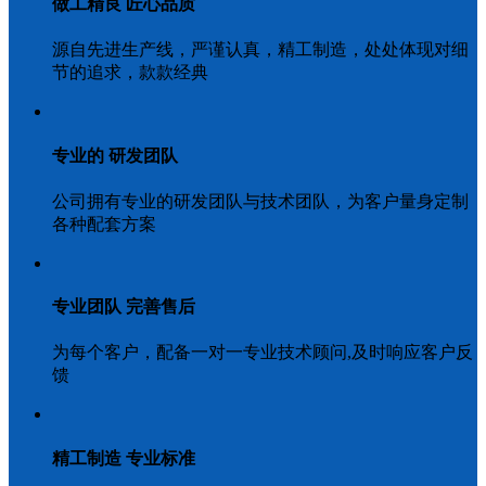
做工精良 匠心品质
源自先进生产线，严谨认真，精工制造，处处体现对细
节的追求，款款经典
专业的 研发团队
公司拥有专业的研发团队与技术团队，为客户量身定制
各种配套方案
专业团队 完善售后
为每个客户，配备一对一专业技术顾问,及时响应客户反
馈
精工制造 专业标准