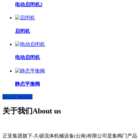
电动启闭机2
启闭机
电动启闭机
静态平衡阀
READ MORE
关于我们
About us
正亚集团旗下-久硕流体机械设备(云南)有限公司是集阀门产品