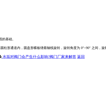
固的基础。
形通道内，圆盘形蝶板绕着轴线旋转，旋转角度为 0°~90° 之间，旋转
条
水垢对阀门会产生什么影响?阀门厂家来解答
返回