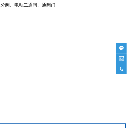
积分阀、电动二通阀、通阀门


