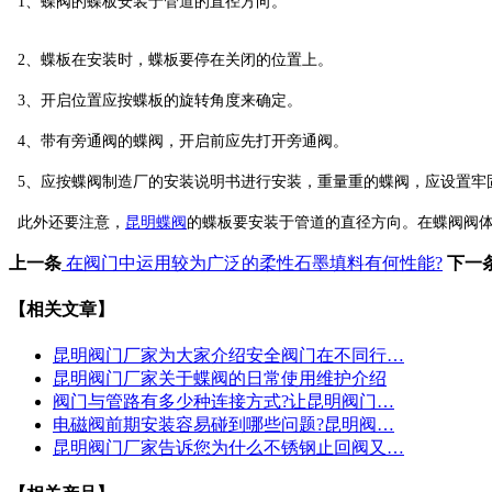
1、蝶阀的蝶板安装于管道的直径方向。
2、蝶板在安装时，蝶板要停在关闭的位置上。
3、开启位置应按蝶板的旋转角度来确定。
4、带有旁通阀的蝶阀，开启前应先打开旁通阀。
5、应按蝶阀制造厂的安装说明书进行安装，重量重的蝶阀，应设置牢
此外还要注意，
昆明蝶阀
的蝶板要安装于管道的直径方向。在蝶阀阀体圆柱
上一条
在阀门中运用较为广泛的柔性石墨填料有何性能?
下一
【相关文章】
昆明阀门厂家为大家介绍安全阀门在不同行…
昆明阀门厂家关于蝶阀的日常使用维护介绍
阀门与管路有多少种连接方式?让昆明阀门…
电磁阀前期安装容易碰到哪些问题?昆明阀…
昆明阀门厂家告诉您为什么不锈钢止回阀又…