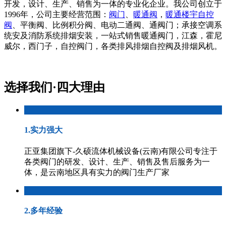
开发，设计、生产、销售为一体的专业化企业。我公司创立于
1996年，公司主要经营范围：
阀门
、
暖通阀
，
暖通楼宇自控
阀
、平衡阀、比例积分阀、电动二通阀、通阀门；承接空调系
统安及消防系统排烟安装，一站式销售暖通阀门，江森，霍尼
威尔，西门子，自控阀门，各类排风排烟自控阀及排烟风机。
选择我们·
四大理由
1.实力强大
正亚集团旗下-久硕流体机械设备(云南)有限公司专注于
各类阀门的研发、设计、生产、销售及售后服务为一
体，是云南地区具有实力的阀门生产厂家
2.多年经验