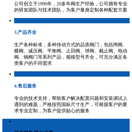
公司创立于1996年，20多年阀生产经验，公司拥有专业
的研发团队与技术团队，为客户量身定制各种配套方案
3.产品齐全
生产各种标准，多种传动方式的品质阀门，包括闸阀、
蝶阀、减压阀、平衡阀、止回阀、球阀、截止阀、电动
阀、铜阀门等系列产品，规格型号齐全，可充分满足各
类客户的不同需求
4.售后服务
专业的技术支持，帮助客户解决配置问题和安装调试上
遇到的难题，严格按照国标尺寸生产，可根据客户的要
求专业定制，为客户提供贴心的服务