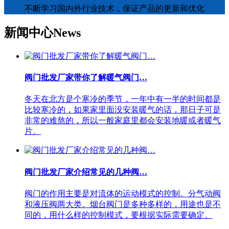
不断学习国内外行业技术，保证产品的更新和优化
新闻中心
News
阀门批发厂家带你了解暖气阀门…
冬天在北方是个寒冷的季节，一年中有一半的时间都是
比较寒冷的，如果家里面没安装暖气的话，那日子可是
非常的难熬的，所以一般家庭里都会安装地暖或者暖气
片。
阀门批发厂家介绍常见的几种阀…
阀门的作用主要是对流体的运动模式的控制。分气动阀
和液压阀两大类。烟台阀门是多种多样的，用途也是不
同的，用什么样的控制模式，要根据实际需要确定。