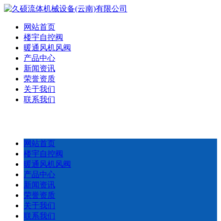
网站首页
楼宇自控阀
暖通风机风阀
产品中心
新闻资讯
荣誉资质
关于我们
联系我们
网站首页
楼宇自控阀
暖通风机风阀
产品中心
新闻资讯
荣誉资质
关于我们
联系我们