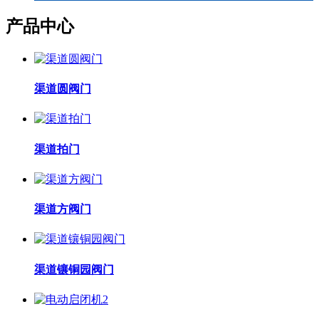
产品中心
渠道圆阀门
渠道拍门
渠道方阀门
渠道镶铜园阀门