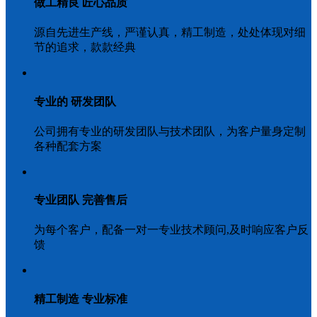
做工精良 匠心品质
源自先进生产线，严谨认真，精工制造，处处体现对细
节的追求，款款经典
专业的 研发团队
公司拥有专业的研发团队与技术团队，为客户量身定制
各种配套方案
专业团队 完善售后
为每个客户，配备一对一专业技术顾问,及时响应客户反
馈
精工制造 专业标准