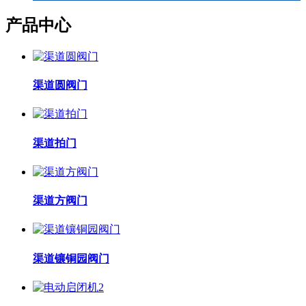
产品中心
渠道圆阀门
渠道拍门
渠道方阀门
渠道镶铜园阀门