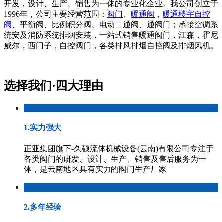
开发，设计、生产、销售为一体的专业化企业。我公司创立于
1996年，公司主要经营范围：
阀门
、
暖通阀
，
暖通楼宇自控
阀
、平衡阀、比例积分阀、电动二通阀、通阀门；承接空调系
统安及消防系统排烟安装，一站式销售暖通阀门，江森，霍尼
威尔，西门子，自控阀门，各类排风排烟自控阀及排烟风机。
选择我们·
四大理由
1.实力强大
正亚集团旗下-久硕流体机械设备(云南)有限公司专注于
各类阀门的研发、设计、生产、销售及售后服务为一
体，是云南地区具有实力的阀门生产厂家
2.多年经验